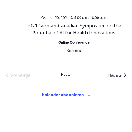
t
u
u
Oktober 20, 2021 @ 5:00 p.m.
-
8:00 p.m.
n
2021 German-Canadian Symposium on the
n
Potential of AI for Health Innovations
g
Online Conference
g
A
Kostenlos
e
n
n
s
Vorherige
Heute
Veran
Nächste
Veranstaltungen
S
i
Kalender abonnieren
u
c
h
c
t