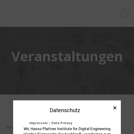
Zum
Inhalt
springen
Veranstaltungen
Datenschutz
symposium
Impressum
|
Data Privacy
Veranstaltungen
symposium
Wir, Hasso Plattner Institute for Digital Engineering
gGmbH (Firmensitz: Deutschland), verarbeiten zum